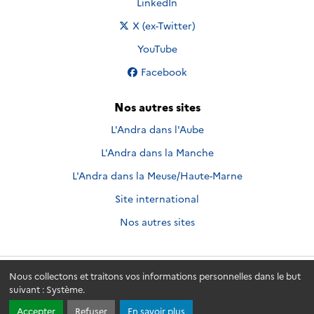
Nous suivre sur
LinkedIn
Nous suivre sur
X (ex-Twitter)
Nous suivre sur
YouTube
Nous suivre sur
Facebook
Nos autres sites
L'Andra dans l'Aube
L'Andra dans la Manche
L'Andra dans la Meuse/Haute-Marne
Site international
Nos autres sites
Nous collectons et traitons vos informations personnelles dans le but
Andra.fr
© 2026 - Andra. Tous droits réservés.
suivant :
Système
.
Accepter
Refuser
En savoir plus