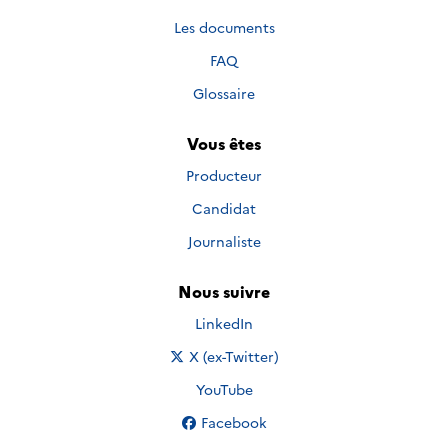
Les documents
FAQ
Glossaire
Vous êtes
Producteur
Candidat
Journaliste
Nous suivre
Nous suivre sur
LinkedIn
Nous suivre sur
X (ex-Twitter)
Nous suivre sur
YouTube
Nous suivre sur
Facebook