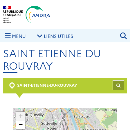
Aller au contenu principal
Skip to navigation
R
MENU
LIENS UTILES
SAINT ETIENNE DU
ROUVRAY
SAINT-ETIENNE-DU-ROUVRAY
REC
+
−