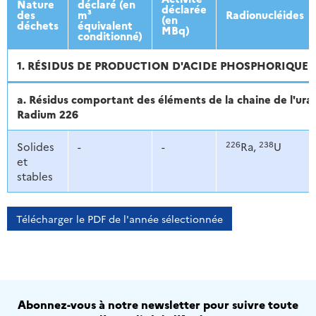
Nature
déclaré (en
déclarée
des
m³
Radionucléides
(en
déchets
équivalent
MBq)
conditionné)
1. RÉSIDUS DE PRODUCTION D'ACIDE PHOSPHORIQUE
a. Résidus comportant des éléments de la chaine de l'ur
Radium 226
226
238
Solides
-
-
Ra,
U
et
stables
Télécharger le PDF de l'année sélectionnée
Abonnez-vous à notre newsletter pour suivre toute