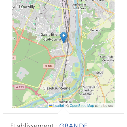
Leaflet
|
©
OpenStreetMap
contributors
Etablissement :
GRANDE