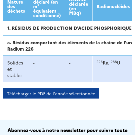
Nature
déclaré (en
déclarée
des
m³
Radionucléides
(en
déchets
équivalent
MBq)
conditionné)
1. RÉSIDUS DE PRODUCTION D'ACIDE PHOSPHORIQUE
a. Résidus comportant des éléments de la chaine de l'ur
Radium 226
226
238
Solides
-
-
Ra,
U
et
stables
Télécharger le PDF de l'année sélectionnée
Abonnez-vous à notre newsletter pour suivre toute