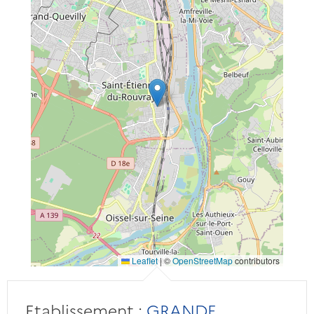
Leaflet
|
©
OpenStreetMap
contributors
Etablissement :
GRANDE