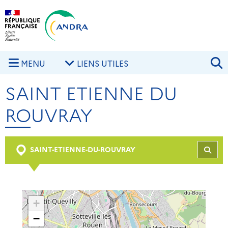
Aller au contenu principal
Skip to navigation
R
MENU
LIENS UTILES
SAINT ETIENNE DU
ROUVRAY
SAINT-ETIENNE-DU-ROUVRAY
REC
+
−