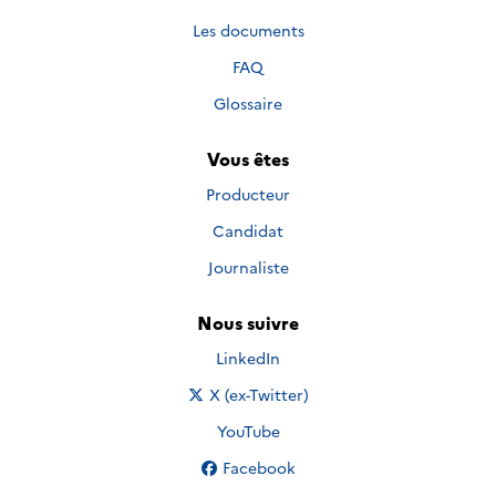
Les documents
FAQ
Glossaire
Vous êtes
Producteur
Candidat
Journaliste
Nous suivre
Nous suivre sur
LinkedIn
Nous suivre sur
X (ex-Twitter)
Nous suivre sur
YouTube
Nous suivre sur
Facebook