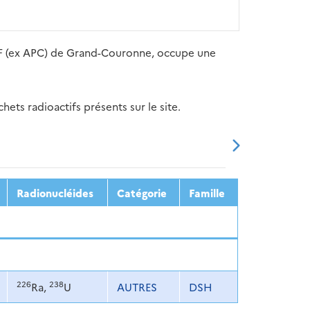
AZF (ex APC) de Grand-Couronne, occupe une
ets radioactifs présents sur le site.
20
2021
2022
2023
2024
Radionucléides
Catégorie
Famille
226
238
Ra,
U
AUTRES
DSH