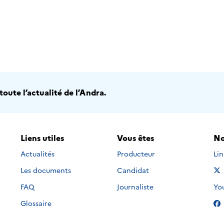
oute l’actualité de l’Andra.
Liens utiles
Vous êtes
No
Nou
Actualités
Producteur
Li
Les documents
Candidat
Nou
FAQ
Journaliste
Yo
Glossaire