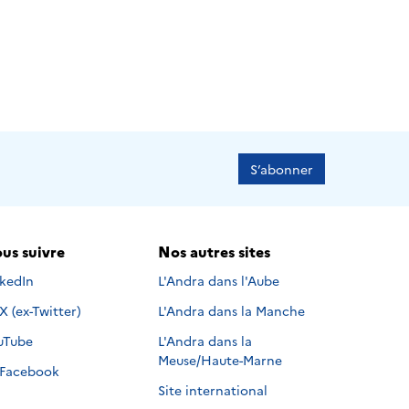
S’abonner
us suivre
Nos autres sites
s suivre sur
nkedIn
L'Andra dans l'Aube
Nous suivre sur
X (ex-Twitter)
L'Andra dans la Manche
s suivre sur
uTube
L'Andra dans la
Meuse/Haute-Marne
Nous suivre sur
Facebook
Site international