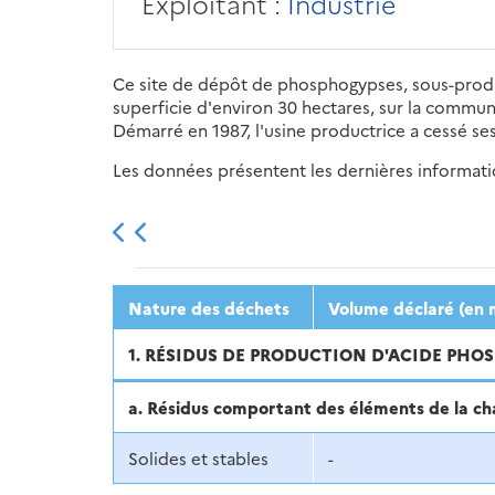
Exploitant :
Industrie
Ce site de dépôt de phosphogypses, sous-produ
superficie d'environ 30 hectares, sur la commu
Démarré en 1987, l'usine productrice a cessé ses
Les données présentent les dernières information
2013
2014
2015
Nature des déchets
Volume déclaré (en 
1. RÉSIDUS DE PRODUCTION D'ACIDE PH
a. Résidus comportant des éléments de la c
Solides et stables
-