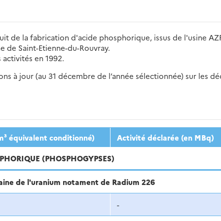
it de la fabrication d'acide phosphorique, issus de l'usine 
ne de Saint-Etienne-du-Rouvray.
 activités en 1992.
s à jour (au 31 décembre de l’année sélectionnée) sur les déch
2016
2017
2018
2019
20
m³ équivalent conditionné)
Activité déclarée (en MBq)
OSPHORIQUE (PHOSPHOGYPSES)
haine de l'uranium notament de Radium 226
-