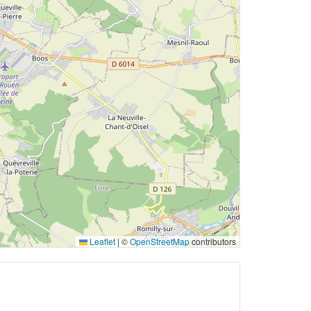
Leaflet
|
©
OpenStreetMap
contributors