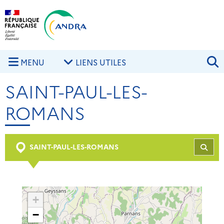
Aller au contenu principal
Skip to navigation
R
MENU
LIENS UTILES
SAINT-PAUL-LES-
ROMANS
SAINT-PAUL-LES-ROMANS
REC
+
−