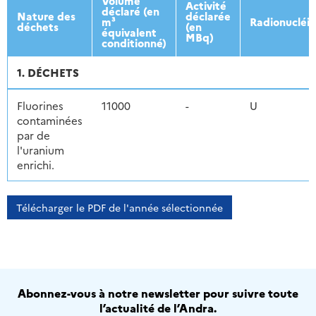
Volume
Activité
déclaré (en
Nature des
déclarée
m³
Radionucléi
déchets
(en
équivalent
MBq)
conditionné)
1. DÉCHETS
Fluorines
11000
-
U
contaminées
par de
l'uranium
enrichi.
Télécharger le PDF de l'année sélectionnée
Abonnez-vous à notre newsletter pour suivre toute
l’actualité de l’Andra.