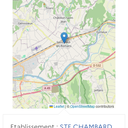
Leaflet
|
©
OpenStreetMap
contributors
Etablissement :
STE CHAMBARD