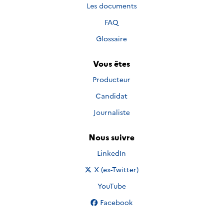
Les documents
FAQ
Glossaire
Vous êtes
Producteur
Candidat
Journaliste
Nous suivre
Nous suivre sur
LinkedIn
Nous suivre sur
X (ex-Twitter)
Nous suivre sur
YouTube
Nous suivre sur
Facebook