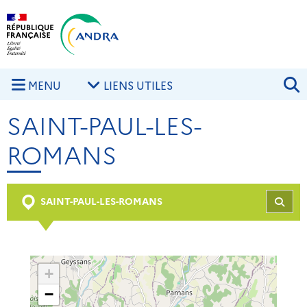
Aller au contenu principal
Skip to navigation
R
MENU
LIENS UTILES
SAINT-PAUL-LES-
ROMANS
SAINT-PAUL-LES-ROMANS
REC
+
−