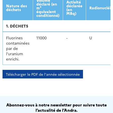
Volume
Activité
déclaré (en
Nature des
déclarée
m³
Radionucléi
déchets
(en
équivalent
MBq)
conditionné)
1. DÉCHETS
Fluorines
11000
-
U
contaminées
par de
l'uranium
enrichi.
Télécharger le PDF de l'année sélectionnée
Abonnez-vous à notre newsletter pour suivre toute
l’actualité de l’Andra.