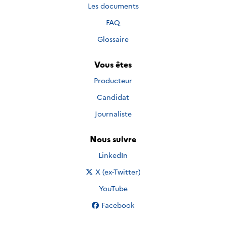
Les documents
FAQ
Glossaire
Vous êtes
Producteur
Candidat
Journaliste
Nous suivre
Nous suivre sur
LinkedIn
Nous suivre sur
X (ex-Twitter)
Nous suivre sur
YouTube
Nous suivre sur
Facebook