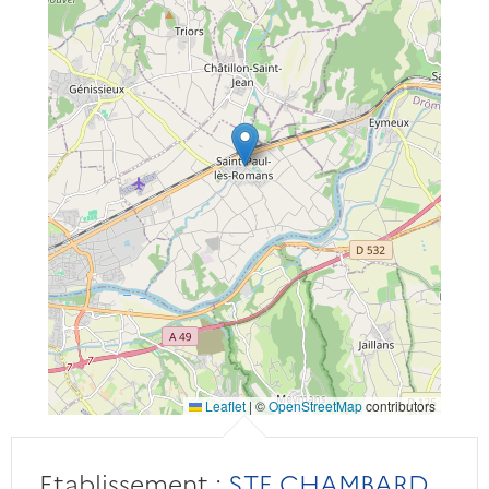
Leaflet
|
©
OpenStreetMap
contributors
Etablissement :
STE CHAMBARD