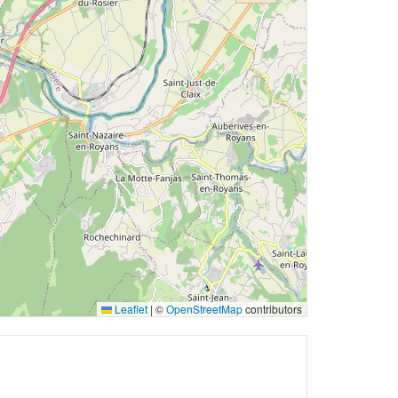
Leaflet
|
©
OpenStreetMap
contributors