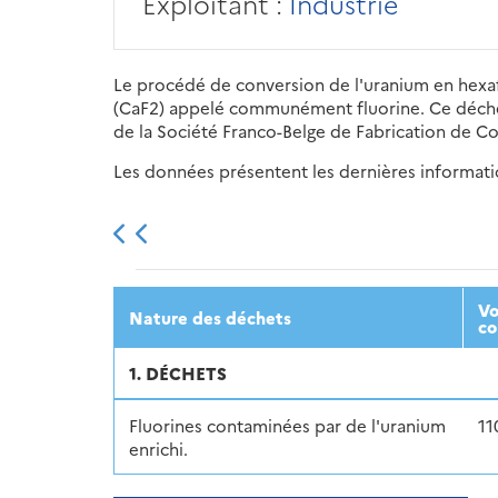
Exploitant :
Industrie
Le procédé de conversion de l'uranium en hexafl
(CaF2) appelé communément fluorine. Ce déchet e
de la Société Franco-Belge de Fabrication de C
Les données présentent les dernières information
2013
2014
2015
Vo
Nature des déchets
co
1. DÉCHETS
Fluorines contaminées par de l'uranium
11
enrichi.