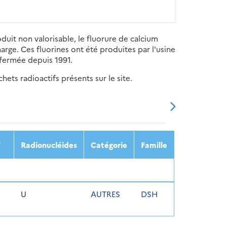
uit non valorisable, le fluorure de calcium
rge. Ces fluorines ont été produites par l'usine
 fermée depuis 1991.
ets radioactifs présents sur le site.
20
2021
2022
2023
2024
n
Radionucléides
Catégorie
Famille
U
AUTRES
DSH