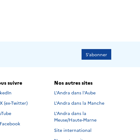
S’abonner
us suivre
Nos autres sites
s suivre sur
nkedIn
L'Andra dans l'Aube
Nous suivre sur
X (ex-Twitter)
L'Andra dans la Manche
s suivre sur
uTube
L'Andra dans la
Meuse/Haute-Marne
Nous suivre sur
Facebook
Site international