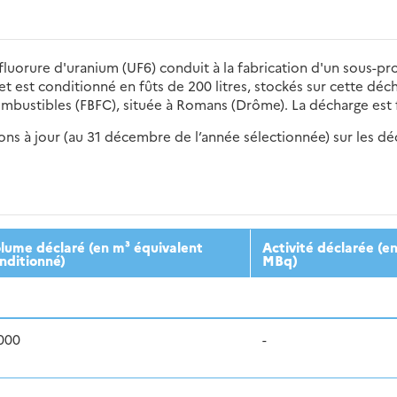
uorure d'uranium (UF6) conduit à la fabrication d'un sous-prod
st conditionné en fûts de 200 litres, stockés sur cette décha
ombustibles (FBFC), située à Romans (Drôme). La décharge est
s à jour (au 31 décembre de l’année sélectionnée) sur les déch
2016
2017
2018
2019
20
lume déclaré (en m³ équivalent
Activité déclarée (e
nditionné)
MBq)
000
-