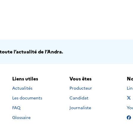
oute l’actualité de l’Andra.
Liens utiles
Vous êtes
No
Nou
Actualités
Producteur
Li
Les documents
Candidat
Nou
FAQ
Journaliste
Yo
Glossaire