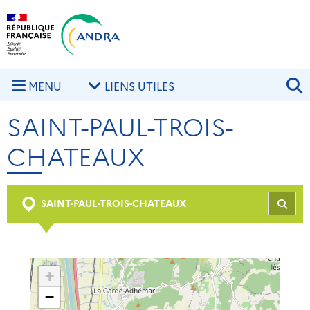
Aller au contenu principal
Skip to navigation
R
MENU
LIENS UTILES
SAINT-PAUL-TROIS-
CHATEAUX
SAINT-PAUL-TROIS-CHATEAUX
REC
+
−