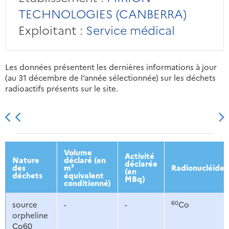
TECHNOLOGIES (CANBERRA)
Exploitant :
Service médical
Les données présentent les dernières informations à jour
(au 31 décembre de l’année sélectionnée) sur les déchets
radioactifs présents sur le site.
2013
2014
2015
2016
Volume
Activité
Nature
déclaré (en
déclarée
des
m³
Radionucléides
(en
déchets
équivalent
MBq)
conditionné)
60
source
-
-
Co
orpheline
Co60