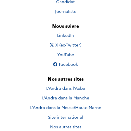
Candidat
Journaliste
Nous suivre
Nous suivre sur
LinkedIn
Nous suivre sur
X (ex-Twitter)
Nous suivre sur
YouTube
Nous suivre sur
Facebook
Nos autres sites
L'Andra dans l'Aube
L'Andra dans la Manche
L'Andra dans la Meuse/Haute-Marne
Site international
Nos autres sites