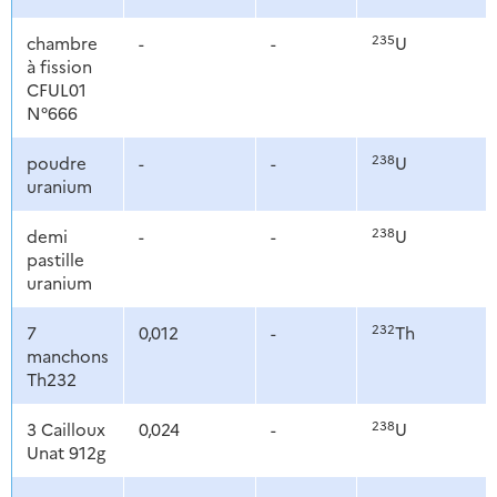
235
chambre
-
-
U
à fission
CFUL01
N°666
238
poudre
-
-
U
uranium
238
demi
-
-
U
pastille
uranium
232
7
0,012
-
Th
manchons
Th232
238
3 Cailloux
0,024
-
U
Unat 912g