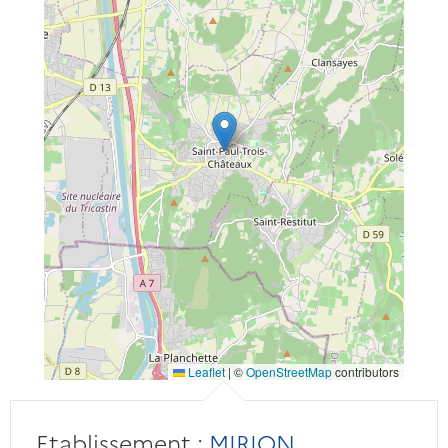
Leaflet
|
©
OpenStreetMap
contributors
Etablissement :
MIRION