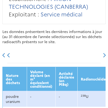
TECHNOLOGIES (CANBERRA)
Exploitant :
Service médical
Les données présentent les dernières informations à jour
(au 31 décembre de l’année sélectionnée) sur les déchets
radioactifs présents sur le site.
2013
2014
2015
2016
Volume
Activité
Nature
déclaré (en
déclarée
des
m³
Radionucléides
(en
déchets
équivalent
MBq)
conditionné)
238
poudre
-
-
U
uranium