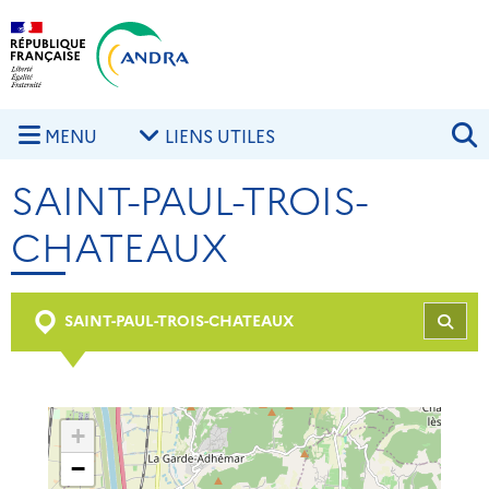
Aller au contenu principal
Skip to navigation
R
MENU
LIENS UTILES
SAINT-PAUL-TROIS-
CHATEAUX
SAINT-PAUL-TROIS-CHATEAUX
REC
+
−