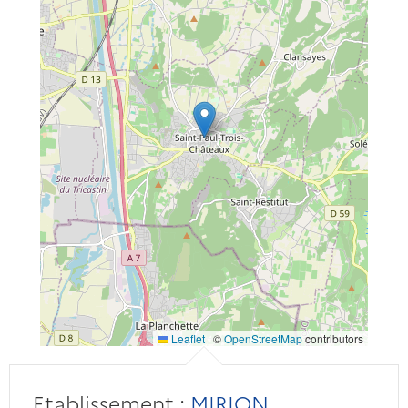
Leaflet
|
©
OpenStreetMap
contributors
Etablissement :
MIRION