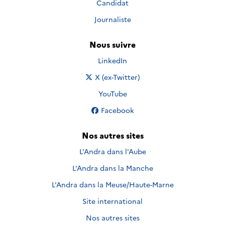
Candidat
Journaliste
Nous suivre
Nous suivre sur
LinkedIn
Nous suivre sur
X (ex-Twitter)
Nous suivre sur
YouTube
Nous suivre sur
Facebook
Nos autres sites
L'Andra dans l'Aube
L'Andra dans la Manche
L'Andra dans la Meuse/Haute-Marne
Site international
Nos autres sites