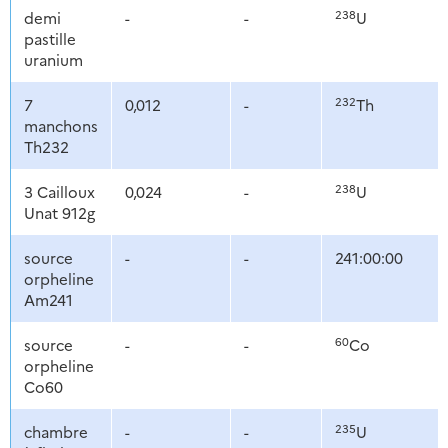
238
demi
-
-
U
pastille
uranium
232
7
0,012
-
Th
manchons
Th232
238
3 Cailloux
0,024
-
U
Unat 912g
source
-
-
241:00:00
orpheline
Am241
60
source
-
-
Co
orpheline
Co60
235
chambre
-
-
U