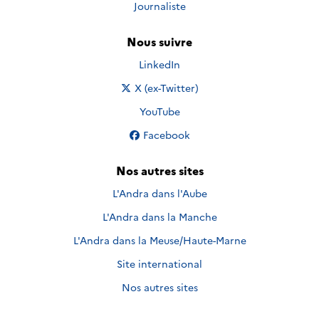
Journaliste
Nous suivre
Nous suivre sur
LinkedIn
Nous suivre sur
X (ex-Twitter)
Nous suivre sur
YouTube
Nous suivre sur
Facebook
Nos autres sites
L'Andra dans l'Aube
L'Andra dans la Manche
L'Andra dans la Meuse/Haute-Marne
Site international
Nos autres sites