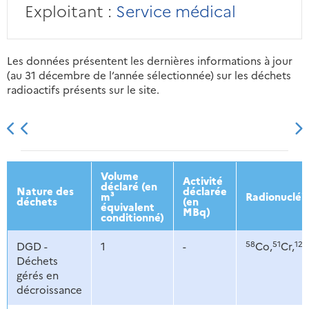
Exploitant :
Service médical
Les données présentent les dernières informations à jour
(au 31 décembre de l’année sélectionnée) sur les déchets
radioactifs présents sur le site.
2013
2014
2015
2016
Volume
Activité
déclaré (en
Nature des
déclarée
m³
Radionucléi
déchets
(en
équivalent
MBq)
conditionné)
58
51
125
DGD -
1
-
Co,
Cr,
Déchets
gérés en
décroissance