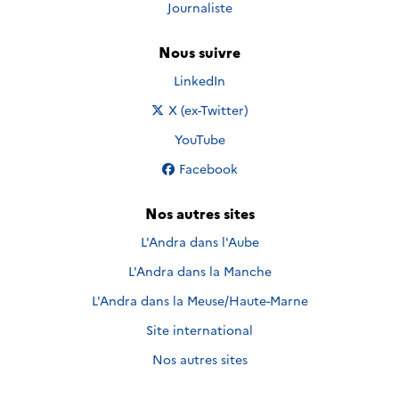
Journaliste
Nous suivre
Nous suivre sur
LinkedIn
Nous suivre sur
X (ex-Twitter)
Nous suivre sur
YouTube
Nous suivre sur
Facebook
Nos autres sites
L'Andra dans l'Aube
L'Andra dans la Manche
L'Andra dans la Meuse/Haute-Marne
Site international
Nos autres sites