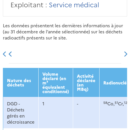
Exploitant :
Service médical
Les données présentent les dernières informations à jour
(au 31 décembre de l’année sélectionnée) sur les déchets
radioactifs présents sur le site.
2013
2014
2015
2016
Volume
Activité
déclaré (en
Nature des
déclarée
m³
Radionucléi
déchets
(en
équivalent
MBq)
conditionné)
58
51
125
DGD -
1
-
Co,
Cr,
Déchets
gérés en
décroissance