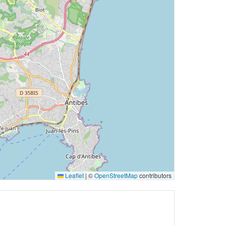
Leaflet
|
©
OpenStreetMap
contributors