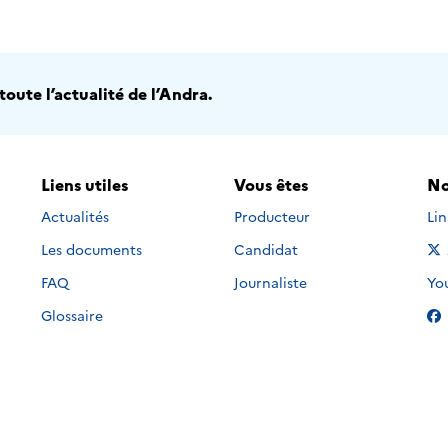
oute l’actualité de l’Andra.
Liens utiles
Vous êtes
No
Nou
Actualités
Producteur
Li
Les documents
Candidat
Nou
FAQ
Journaliste
Yo
Glossaire