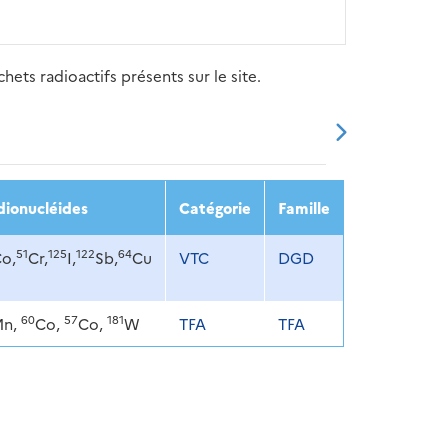
ets radioactifs présents sur le site.
20
2021
2022
2023
2024
dionucléides
Catégorie
Famille
51
125
122
64
o,
Cr,
I,
Sb,
Cu
VTC
DGD
60
57
181
Mn,
Co,
Co,
W
TFA
TFA