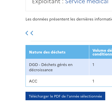
Exploitant :
Service médical
Les données présentent les dernières information
2013
2014
2015
Volume déc
Nature des déchets
conditionn
DGD - Déchets gérés en
1
décroissance
ACC
1
Télécharger le PDF de l'année sélectionnée