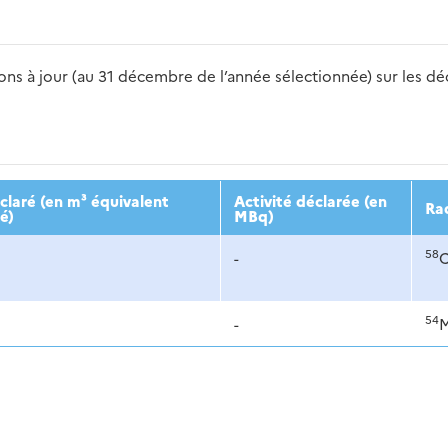
s à jour (au 31 décembre de l’année sélectionnée) sur les déch
2016
2017
2018
2019
20
laré (en m³ équivalent
Activité déclarée (en
Ra
é)
MBq)
58
-
C
54
-