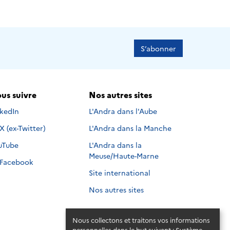
S’abonner
us suivre
Nos autres sites
s suivre sur
nkedIn
L'Andra dans l'Aube
Nous suivre sur
X (ex-Twitter)
L'Andra dans la Manche
s suivre sur
uTube
L'Andra dans la
Meuse/Haute-Marne
Nous suivre sur
Facebook
Site international
Nos autres sites
Nous collectons et traitons vos informations
personnelles dans le but suivant :
Système
.