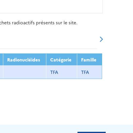
ets radioactifs présents sur le site.
20
2021
2022
2023
2024
Radionucléides
Catégorie
Famille
TFA
TFA