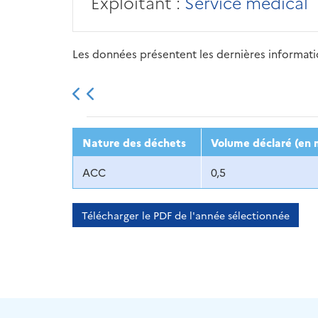
Exploitant :
Service médical
Les données présentent les dernières information
2013
2014
2015
Nature des déchets
Volume déclaré (en 
ACC
0,5
Télécharger le PDF de l'année sélectionnée