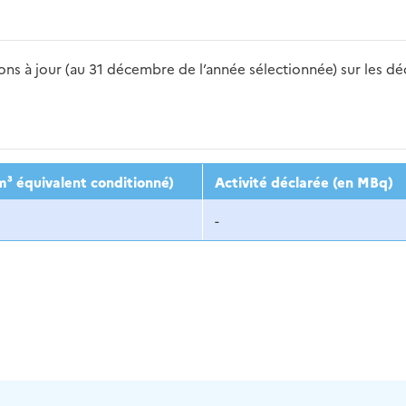
s à jour (au 31 décembre de l’année sélectionnée) sur les déch
2016
2017
2018
2019
20
m³ équivalent conditionné)
Activité déclarée (en MBq)
-