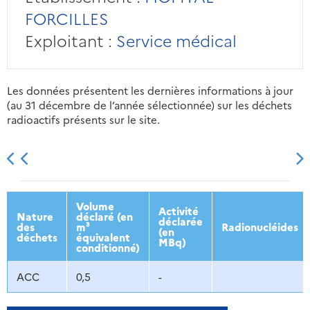
FORCILLES
Exploitant :
Service médical
Les données présentent les dernières informations à jour
(au 31 décembre de l’année sélectionnée) sur les déchets
radioactifs présents sur le site.
2013
2014
2015
2016
Volume
Activité
Nature
déclaré (en
déclarée
des
m³
Radionucléides
(en
déchets
équivalent
MBq)
conditionné)
ACC
0,5
-