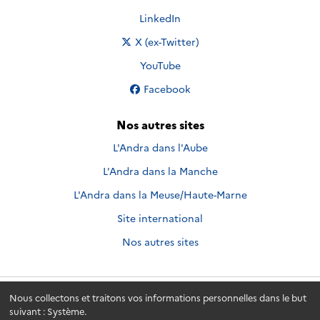
Nous suivre sur
LinkedIn
Nous suivre sur
X (ex-Twitter)
Nous suivre sur
YouTube
Nous suivre sur
Facebook
Nos autres sites
L'Andra dans l'Aube
L'Andra dans la Manche
L'Andra dans la Meuse/Haute-Marne
Site international
Nos autres sites
Nous collectons et traitons vos informations personnelles dans le but
Andra.fr
© 2026 - Andra. Tous droits réservés.
suivant :
Système
.