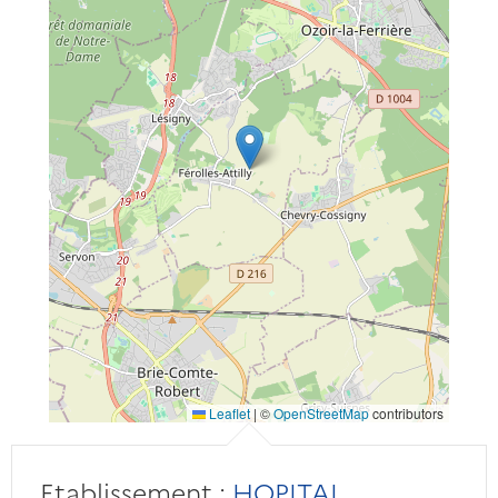
Leaflet
|
©
OpenStreetMap
contributors
Etablissement :
HOPITAL