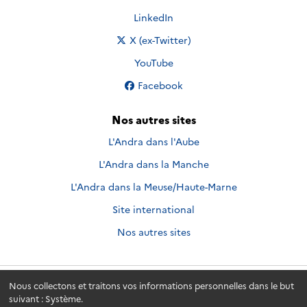
Nous suivre sur
LinkedIn
Nous suivre sur
X (ex-Twitter)
Nous suivre sur
YouTube
Nous suivre sur
Facebook
Nos autres sites
L'Andra dans l'Aube
L'Andra dans la Manche
L'Andra dans la Meuse/Haute-Marne
Site international
Nos autres sites
Nous collectons et traitons vos informations personnelles dans le but
Andra.fr
© 2026 - Andra. Tous droits réservés.
suivant :
Système
.