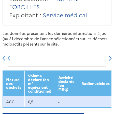
FORCILLES
Exploitant :
Service médical
Les données présentent les dernières informations à jour
(au 31 décembre de l’année sélectionnée) sur les déchets
radioactifs présents sur le site.
2013
2014
2015
2016
Volume
Activité
Nature
déclaré (en
déclarée
des
m³
Radionucléides
(en
déchets
équivalent
MBq)
conditionné)
ACC
0,5
-