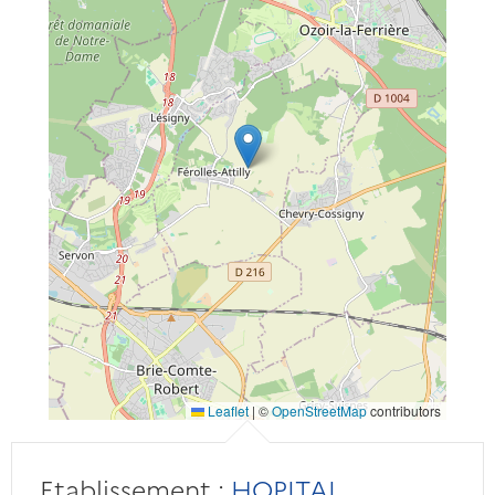
Leaflet
|
©
OpenStreetMap
contributors
Etablissement :
HOPITAL