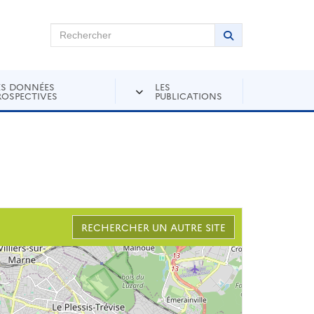
chercher sur Andra Inventaire
Rechercher
Lancer la recher
ES DONNÉES
LES
ROSPECTIVES
PUBLICATIONS
RECHERCHER UN AUTRE SITE