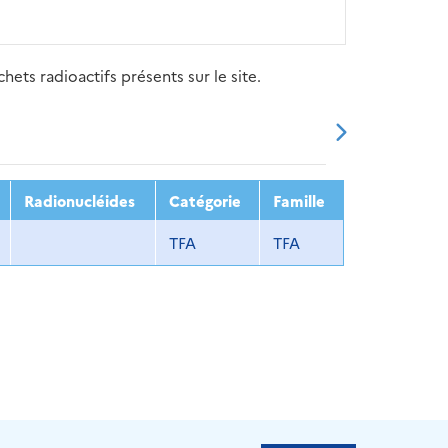
ets radioactifs présents sur le site.
20
2021
2022
2023
2024
Radionucléides
Catégorie
Famille
TFA
TFA