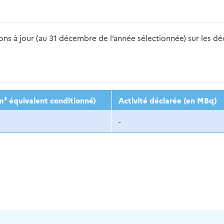
s à jour (au 31 décembre de l’année sélectionnée) sur les déch
2016
2017
2018
2019
20
m³ équivalent conditionné)
Activité déclarée (en MBq)
-