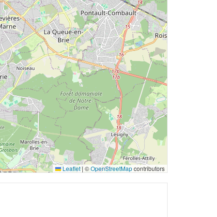
Leaflet
|
©
OpenStreetMap
contributors