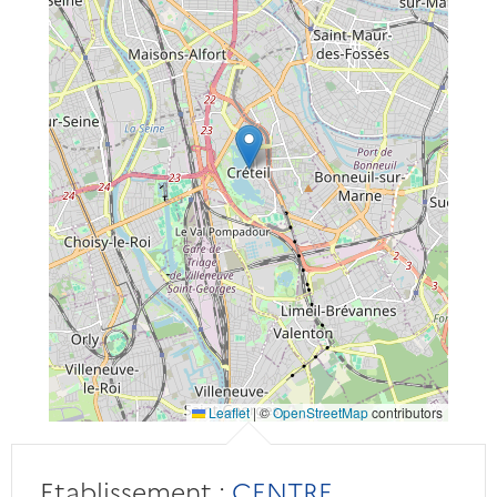
Leaflet
|
©
OpenStreetMap
contributors
Etablissement :
CENTRE