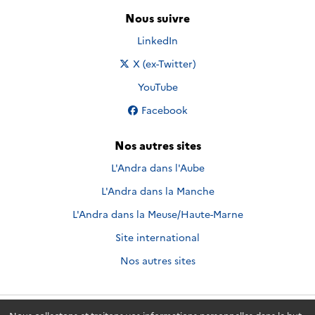
Nous suivre
Nous suivre sur
LinkedIn
Nous suivre sur
X (ex-Twitter)
Nous suivre sur
YouTube
Nous suivre sur
Facebook
Nos autres sites
L'Andra dans l'Aube
L'Andra dans la Manche
L'Andra dans la Meuse/Haute-Marne
Site international
Nos autres sites