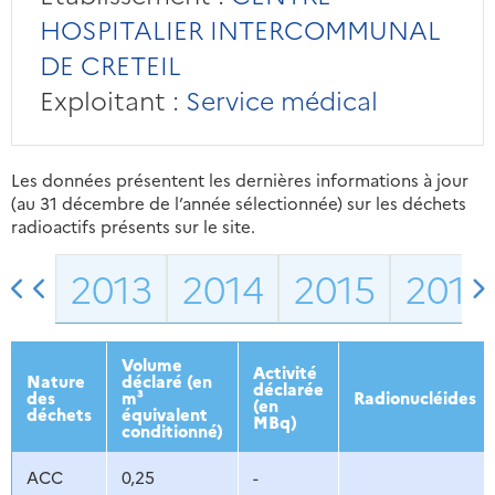
HOSPITALIER INTERCOMMUNAL
DE CRETEIL
Exploitant :
Service médical
Les données présentent les dernières informations à jour
(au 31 décembre de l’année sélectionnée) sur les déchets
radioactifs présents sur le site.
2013
2014
2015
2016
Volume
Activité
Nature
déclaré (en
déclarée
des
m³
Radionucléides
(en
déchets
équivalent
MBq)
conditionné)
ACC
0,25
-