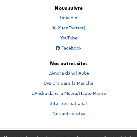
Nous suivre
Nous suivre sur
LinkedIn
Nous suivre sur
X (ex-Twitter)
Nous suivre sur
YouTube
Nous suivre sur
Facebook
Nos autres sites
L'Andra dans l'Aube
L'Andra dans la Manche
L'Andra dans la Meuse/Haute-Marne
Site international
Nos autres sites