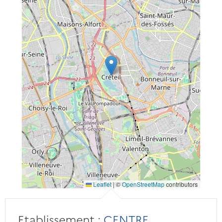
Leaflet
|
©
OpenStreetMap
contributors
Etablissement :
CENTRE