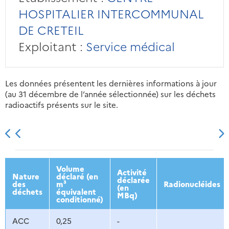
HOSPITALIER INTERCOMMUNAL
DE CRETEIL
Exploitant :
Service médical
Les données présentent les dernières informations à jour
(au 31 décembre de l’année sélectionnée) sur les déchets
radioactifs présents sur le site.
2013
2014
2015
2016
Volume
Activité
Nature
déclaré (en
déclarée
des
m³
Radionucléides
(en
déchets
équivalent
MBq)
conditionné)
ACC
0,25
-