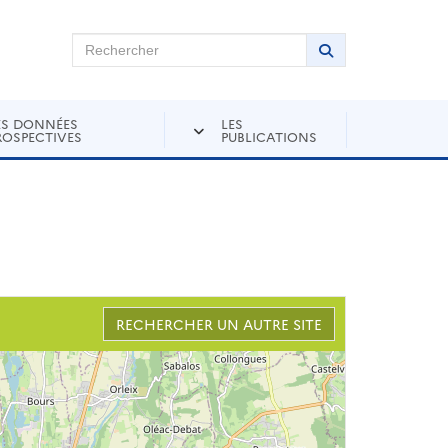
chercher sur Andra Inventaire
Rechercher
Lancer la recher
ES DONNÉES
LES
ROSPECTIVES
PUBLICATIONS
RECHERCHER UN AUTRE SITE