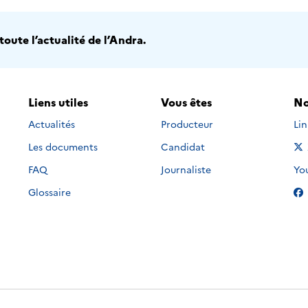
oute l’actualité de l’Andra.
Liens utiles
Vous êtes
No
Nou
Actualités
Producteur
Li
Les documents
Candidat
Nou
FAQ
Journaliste
Yo
Glossaire