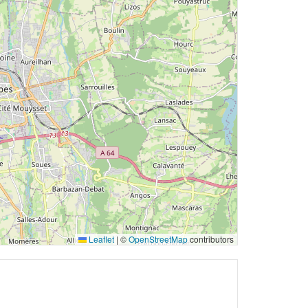
Leaflet
|
©
OpenStreetMap
contributors