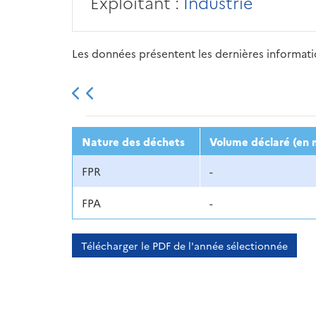
Exploitant :
Industrie
Les données présentent les dernières information
2013
2014
2015
Nature des déchets
Volume déclaré (en 
FPR
-
FPA
-
Télécharger le PDF de l'année sélectionnée