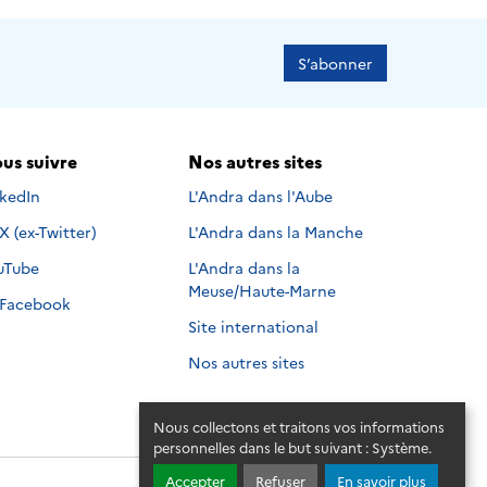
S’abonner
us suivre
Nos autres sites
s suivre sur
nkedIn
L'Andra dans l'Aube
Nous suivre sur
X (ex-Twitter)
L'Andra dans la Manche
s suivre sur
uTube
L'Andra dans la
Meuse/Haute-Marne
Nous suivre sur
Facebook
Site international
Nos autres sites
Nous collectons et traitons vos informations
personnelles dans le but suivant :
Système
.
Accepter
Refuser
En savoir plus