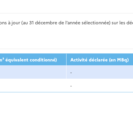
s à jour (au 31 décembre de l’année sélectionnée) sur les déch
2016
2017
2018
2019
20
m³ équivalent conditionné)
Activité déclarée (en MBq)
-
-