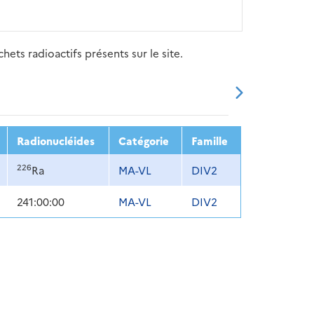
ets radioactifs présents sur le site.
20
2021
2022
2023
2024
Radionucléides
Catégorie
Famille
226
Ra
MA-VL
DIV2
241:00:00
MA-VL
DIV2