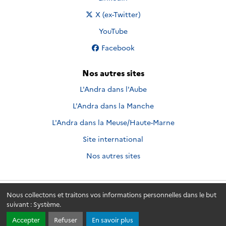
Nous suivre sur
X (ex-Twitter)
Nous suivre sur
YouTube
Nous suivre sur
Facebook
Nos autres sites
L'Andra dans l'Aube
L'Andra dans la Manche
L'Andra dans la Meuse/Haute-Marne
Site international
Nos autres sites
Nous collectons et traitons vos informations personnelles dans le but
Andra.fr
© 2026 - Andra. Tous droits réservés.
suivant :
Système
.
Accepter
Refuser
En savoir plus