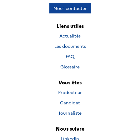
Nous contacter
Liens utiles
Actualités
Les documents
FAQ
Glossaire
Vous êtes
Producteur
Candidat
Journaliste
Nous suivre
Nous suivre sur
LinkedIn