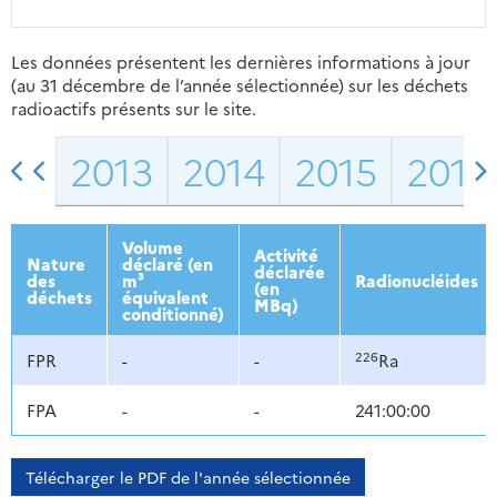
Les données présentent les dernières informations à jour
(au 31 décembre de l’année sélectionnée) sur les déchets
radioactifs présents sur le site.
2013
2014
2015
2016
Volume
Activité
Nature
déclaré (en
déclarée
des
m³
Radionucléides
(en
déchets
équivalent
MBq)
conditionné)
226
FPR
-
-
Ra
FPA
-
-
241:00:00
Télécharger le PDF de l'année sélectionnée