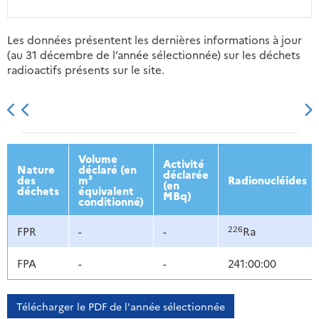
Les données présentent les dernières informations à jour
(au 31 décembre de l’année sélectionnée) sur les déchets
radioactifs présents sur le site.
2013
2014
2015
2016
Volume
Activité
Nature
déclaré (en
déclarée
des
m³
Radionucléides
(en
déchets
équivalent
MBq)
conditionné)
226
FPR
-
-
Ra
FPA
-
-
241:00:00
Télécharger le PDF de l'année sélectionnée