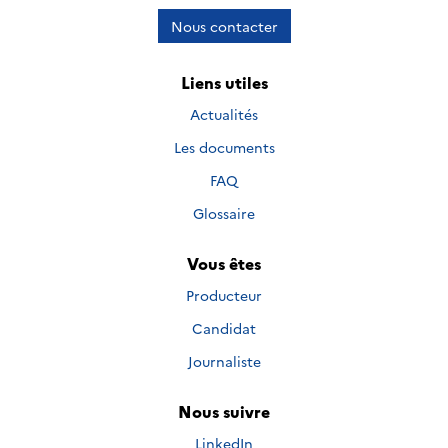
Nous contacter
Liens utiles
Actualités
Les documents
FAQ
Glossaire
Vous êtes
Producteur
Candidat
Journaliste
Nous suivre
Nous suivre sur
LinkedIn