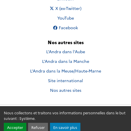
Nous suivre sur
X (ex-Twitter)
Nous suivre sur
YouTube
Nous suivre sur
Facebook
Nos autres sites
L'Andra dans l'Aube
L'Andra dans la Manche
L'Andra dans la Meuse/Haute-Marne
Site international
Nos autres sites
Nous collectons et traitons vos informations personnelles dans le but
Andra.fr
© 2026 - Andra. Tous droits réservés.
suivant :
Système
.
Accepter
Refuser
En savoir plus