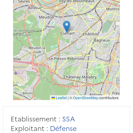
Leaflet
|
©
OpenStreetMap
contributors
Etablissement :
SSA
Exploitant :
Défense