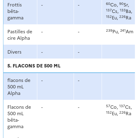
60
90
Frottis
-
-
Co,
Sr,
137
133
bêta-
Cs,
Ba,
152
226
gamma
Eu,
Ra
239
241
Pastilles de
-
-
Pu,
Am
cire Alpha
Divers
-
-
5. FLACONS DE 500 ML
flacons de
-
-
500 mL
Alpha
57
137
Flacons de
-
-
Co,
Cs,
152
226
500 mL
Eu,
Ra
bêta-
gamma