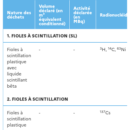
2013
2014
2015
2016
Volume
Activité
déclaré (en
Nature des
déclarée
m³
Radionucléide
déchets
(en
équivalent
MBq)
conditionné)
1. FIOLES À SCINTILLATION (SL)
3
14
63
Fioles à
-
-
H,
C,
Ni
scintillation
plastique
avec
liquide
scintillant
bêta
2. FIOLES À SCINTILLATION
137
Fioles à
-
-
Cs
scintillation
plastique