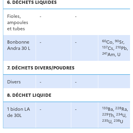
6. DÉCHETS LIQUIDES
Fioles,
-
-
ampoules
et tubes
60
90
Bonbonne
-
-
Co,
Sr,
137
210
Andra 30 L
Cs,
Pb,
241
Am, U
7. DÉCHETS DIVERS/POUDRES
Divers
-
-
8. DÉCHET LIQUIDE
133
228
1 bidon LA
-
-
Ba,
Ra,
229
234
de 30L
Th,
U,
235
238
U,
U