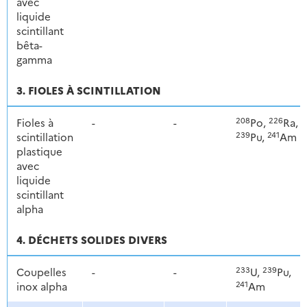
avec
liquide
scintillant
bêta-
gamma
3. FIOLES À SCINTILLATION
208
226
Fioles à
-
-
Po,
Ra,
239
241
scintillation
Pu,
Am
plastique
avec
liquide
scintillant
alpha
4. DÉCHETS SOLIDES DIVERS
233
239
Coupelles
-
-
U,
Pu,
241
inox alpha
Am