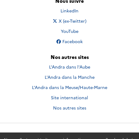
Nous suivre
Nous suivre sur
LinkedIn
Nous suivre sur
X (ex-Twitter)
Nous suivre sur
YouTube
Nous suivre sur
Facebook
Nos autres sites
L'Andra dans l'Aube
L'Andra dans la Manche
L'Andra dans la Meuse/Haute-Marne
Site international
Nos autres sites
Andra.fr
© 2026 - Andra. Tous droits réservés.