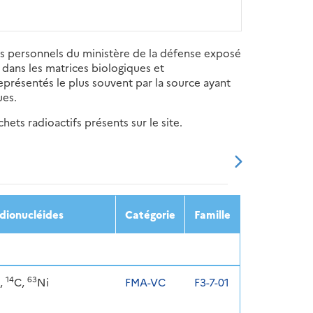
es personnels du ministère de la défense exposé
s dans les matrices biologiques et
eprésentés le plus souvent par la source ayant
ues.
ets radioactifs présents sur le site.
20
2021
2022
2023
2024
dionucléides
Catégorie
Famille
14
63
,
C,
Ni
FMA-VC
F3-7-01