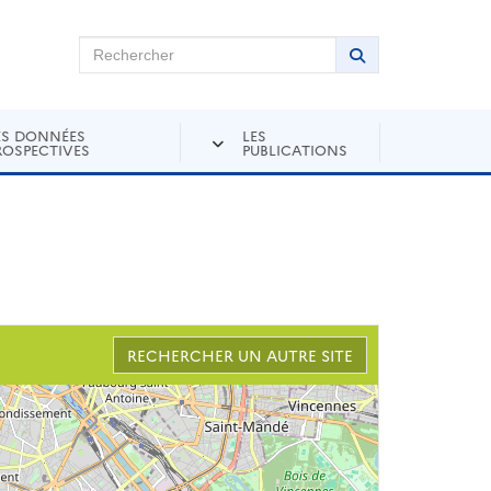
chercher sur Andra Inventaire
Rechercher
Lancer la recher
ES DONNÉES
LES
ROSPECTIVES
PUBLICATIONS
RECHERCHER UN AUTRE SITE