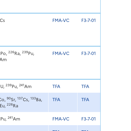
Cs
FMA-VC
F3-7-01
8
226
239
Po,
Ra,
Pu,
FMA-VC
F3-7-01
Am
3
239
241
U,
Pu,
Am
TFA
TFA
90
137
133
Co,
Sr,
Cs,
Ba,
TFA
TFA
226
Eu,
Ra
9
241
Pu,
Am
FMA-VC
F3-7-01