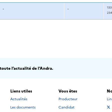
133
-
-
23
oute l’actualité de l’Andra.
Liens utiles
Vous êtes
No
Nou
Actualités
Producteur
Li
Les documents
Candidat