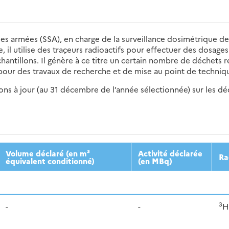
es armées (SSA), en charge de la surveillance dosimétrique d
, il utilise des traçeurs radioactifs pour effectuer des dosage
antillons. Il génère à ce titre un certain nombre de déchets r
 pour des travaux de recherche et de mise au point de techniq
s à jour (au 31 décembre de l’année sélectionnée) sur les déch
2016
2017
2018
2019
20
Volume déclaré (en m³
Activité déclarée
Ra
équivalent conditionné)
(en MBq)
3
-
-
H