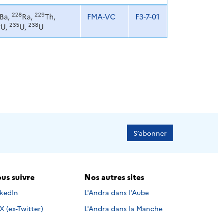
228
229
Ba,
Ra,
Th,
FMA-VC
F3-7-01
4
235
238
U,
U,
U
S’abonner
us suivre
Nos autres sites
s suivre sur
nkedIn
L'Andra dans l'Aube
Nous suivre sur
X (ex-Twitter)
L'Andra dans la Manche