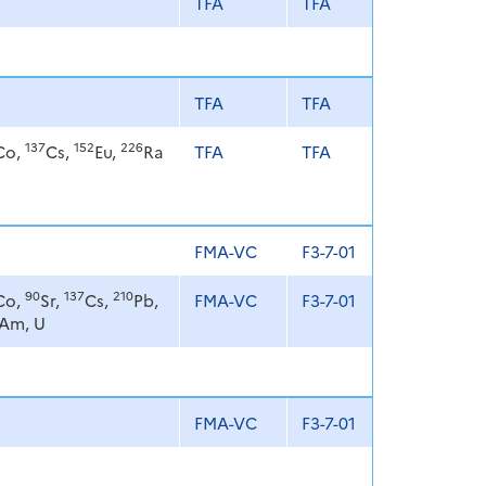
TFA
TFA
TFA
TFA
137
152
226
Co,
Cs,
Eu,
Ra
TFA
TFA
FMA-VC
F3-7-01
90
137
210
Co,
Sr,
Cs,
Pb,
FMA-VC
F3-7-01
Am, U
FMA-VC
F3-7-01