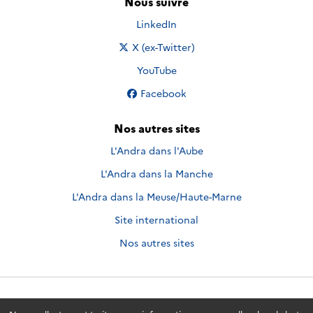
Nous suivre
Nous suivre sur
LinkedIn
Nous suivre sur
X (ex-Twitter)
Nous suivre sur
YouTube
Nous suivre sur
Facebook
Nos autres sites
L'Andra dans l'Aube
L'Andra dans la Manche
L'Andra dans la Meuse/Haute-Marne
Site international
Nos autres sites
Andra.fr
© 2026 - Andra. Tous droits réservés.