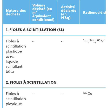
2013
2014
2015
2016
Volume
Activité
déclaré (en
Nature des
déclarée
m³
Radionucléide
déchets
(en
équivalent
MBq)
conditionné)
1. FIOLES À SCINTILLATION (SL)
3
14
63
Fioles à
-
-
H,
C,
Ni
scintillation
plastique
avec
liquide
scintillant
bêta
2. FIOLES À SCINTILLATION
137
Fioles à
-
-
Cs
scintillation
plastique