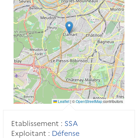
Leaflet
|
©
OpenStreetMap
contributors
Etablissement :
SSA
Exploitant :
Défense