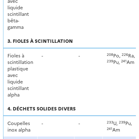
avec
liquide
scintillant
bêta-
gamma
3. FIOLES À SCINTILLATION
208
226
Fioles à
-
-
Po,
Ra,
239
241
scintillation
Pu,
Am
plastique
avec
liquide
scintillant
alpha
4. DÉCHETS SOLIDES DIVERS
233
239
Coupelles
-
-
U,
Pu,
241
inox alpha
Am