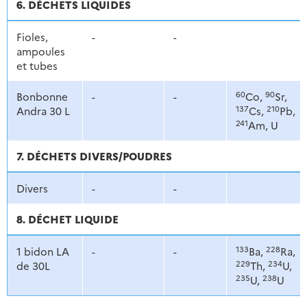
6. DÉCHETS LIQUIDES
Fioles,
-
-
ampoules
et tubes
60
90
Bonbonne
-
-
Co,
Sr,
137
210
Andra 30 L
Cs,
Pb,
241
Am, U
7. DÉCHETS DIVERS/POUDRES
Divers
-
-
8. DÉCHET LIQUIDE
133
228
1 bidon LA
-
-
Ba,
Ra,
229
234
de 30L
Th,
U,
235
238
U,
U