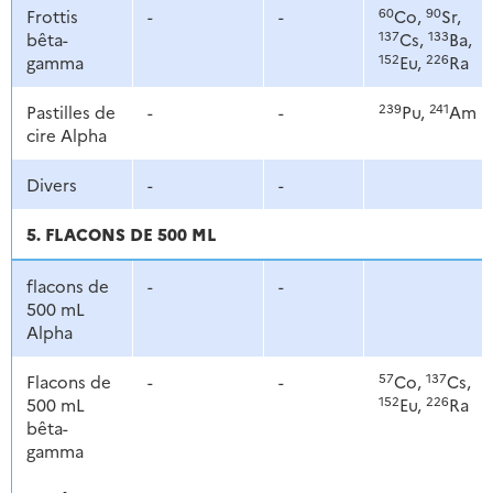
60
90
Frottis
-
-
Co,
Sr,
137
133
bêta-
Cs,
Ba,
152
226
gamma
Eu,
Ra
239
241
Pastilles de
-
-
Pu,
Am
cire Alpha
Divers
-
-
5. FLACONS DE 500 ML
flacons de
-
-
500 mL
Alpha
57
137
Flacons de
-
-
Co,
Cs,
152
226
500 mL
Eu,
Ra
bêta-
gamma