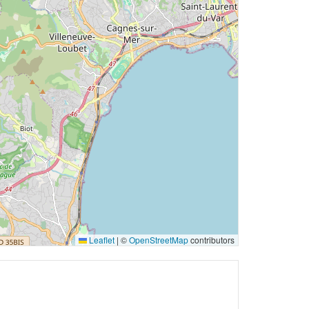
Leaflet
|
©
OpenStreetMap
contributors