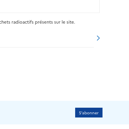
ets radioactifs présents sur le site.
20
2021
2022
2023
2024
S’abonner