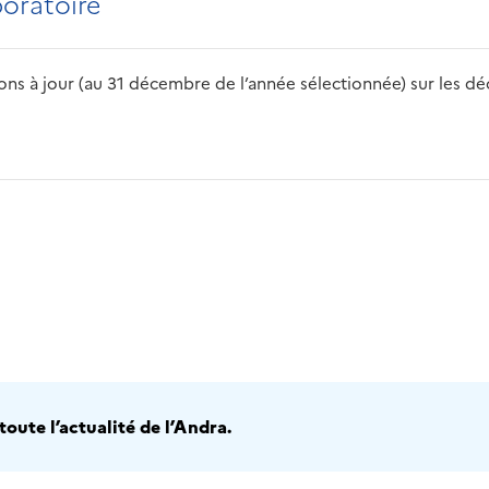
boratoire
s à jour (au 31 décembre de l’année sélectionnée) sur les déch
2016
2017
2018
2019
20
oute l’actualité de l’Andra.