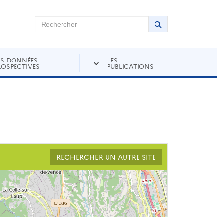
chercher sur Andra Inventaire
Rechercher
Lancer la recher
ES DONNÉES
LES
ROSPECTIVES
PUBLICATIONS
RECHERCHER UN AUTRE SITE