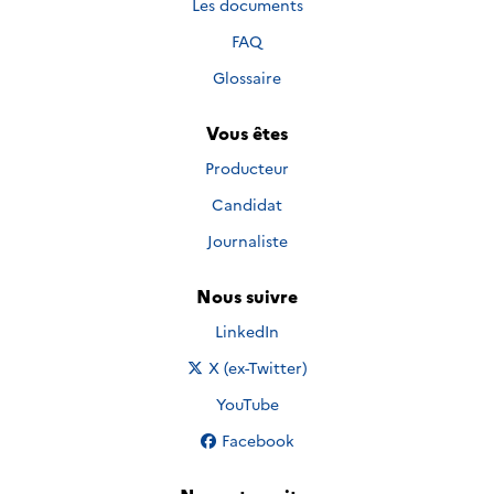
Les documents
FAQ
Glossaire
Vous êtes
Producteur
Candidat
Journaliste
Nous suivre
Nous suivre sur
LinkedIn
Nous suivre sur
X (ex-Twitter)
Nous suivre sur
YouTube
Nous suivre sur
Facebook