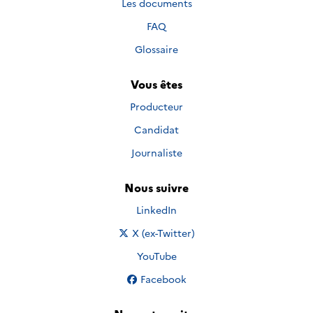
Les documents
FAQ
Glossaire
Vous êtes
Producteur
Candidat
Journaliste
Nous suivre
Nous suivre sur
LinkedIn
Nous suivre sur
X (ex-Twitter)
Nous suivre sur
YouTube
Nous suivre sur
Facebook