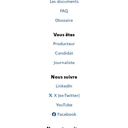
Les documents
FAQ
Glossaire
Vous êtes
Producteur
Candidat
Journaliste
Nous suivre
Nous suivre sur
LinkedIn
Nous suivre sur
X (ex-Twitter)
Nous suivre sur
YouTube
Nous suivre sur
Facebook