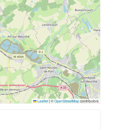
Leaflet
|
©
OpenStreetMap
contributors