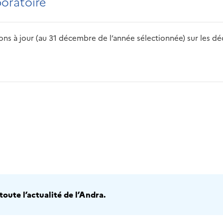
boratoire
s à jour (au 31 décembre de l’année sélectionnée) sur les déch
2016
2017
2018
2019
20
oute l’actualité de l’Andra.