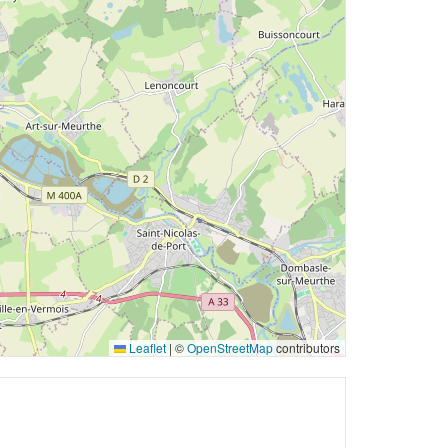
Leaflet
|
©
OpenStreetMap
contributors