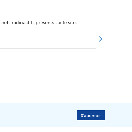
ets radioactifs présents sur le site.
20
2021
2022
2023
2024
S’abonner