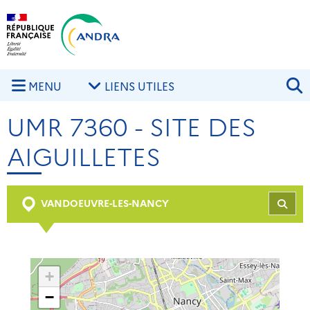
Aller au contenu principal
Skip to navigation
R
MENU
LIENS UTILES
UMR 7360 - SITE DES
AIGUILLETES
VANDOEUVRE-LES-NANCY
REC
+
−