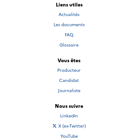
Liens utiles
Actualités
Les documents
FAQ
Glossaire
Vous êtes
Producteur
Candidat
Journaliste
Nous suivre
Nous suivre sur
LinkedIn
Nous suivre sur
X (ex-Twitter)
Nous suivre sur
YouTube