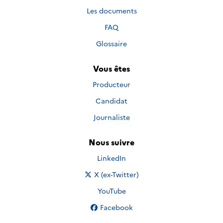
Les documents
FAQ
Glossaire
Vous êtes
Producteur
Candidat
Journaliste
Nous suivre
Nous suivre sur
LinkedIn
Nous suivre sur
X (ex-Twitter)
Nous suivre sur
YouTube
Nous suivre sur
Facebook