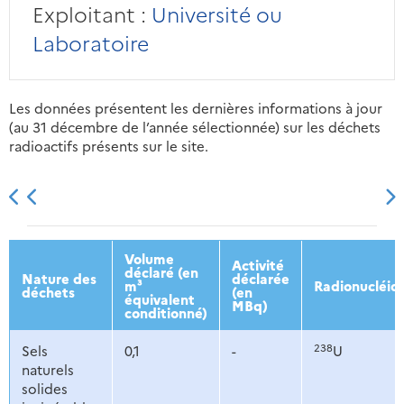
Exploitant :
Université ou
Laboratoire
Les données présentent les dernières informations à jour
(au 31 décembre de l’année sélectionnée) sur les déchets
radioactifs présents sur le site.
2013
2014
2015
2016
Volume
Activité
déclaré (en
Nature des
déclarée
m³
Radionucléid
déchets
(en
équivalent
MBq)
conditionné)
238
Sels
0,1
-
U
naturels
solides