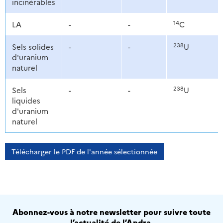
incinérables
14
LA
-
-
C
238
Sels solides
-
-
U
d'uranium
naturel
238
Sels
-
-
U
liquides
d'uranium
naturel
Télécharger le PDF de l'année sélectionnée
Abonnez-vous à notre newsletter pour suivre toute
l’actualité de l’Andra.