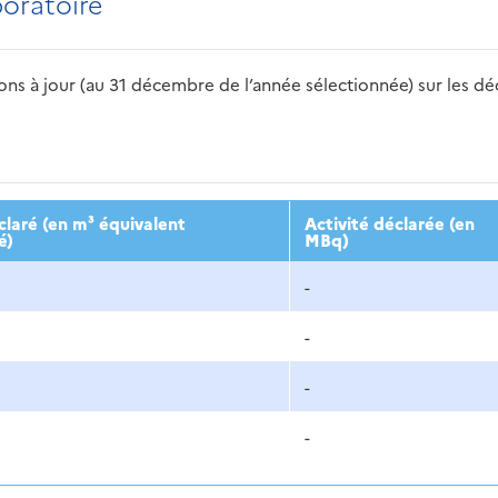
boratoire
s à jour (au 31 décembre de l’année sélectionnée) sur les déch
2016
2017
2018
2019
20
laré (en m³ équivalent
Activité déclarée (en
é)
MBq)
-
-
-
-