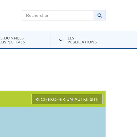
chercher sur Andra Inventaire
Rechercher
Lancer la recher
ES DONNÉES
LES
ROSPECTIVES
PUBLICATIONS
RECHERCHER UN AUTRE SITE