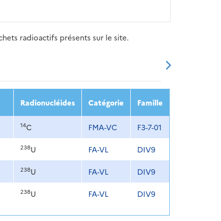
ets radioactifs présents sur le site.
20
2021
2022
2023
2024
Radionucléides
Catégorie
Famille
14
C
FMA-VC
F3-7-01
238
U
FA-VL
DIV9
238
U
FA-VL
DIV9
238
U
FA-VL
DIV9