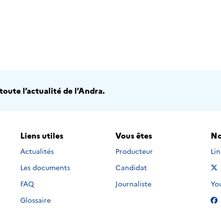
oute l’actualité de l’Andra.
Liens utiles
Vous êtes
No
Nou
Actualités
Producteur
Li
Les documents
Candidat
Nou
FAQ
Journaliste
Yo
Glossaire