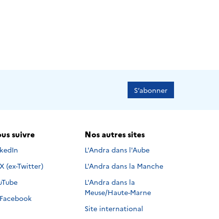
S’abonner
us suivre
Nos autres sites
s suivre sur
nkedIn
L'Andra dans l'Aube
Nous suivre sur
X (ex-Twitter)
L'Andra dans la Manche
s suivre sur
uTube
L'Andra dans la
Meuse/Haute-Marne
Nous suivre sur
Facebook
Site international