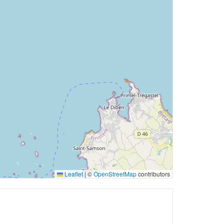
Leaflet
|
©
OpenStreetMap
contributors