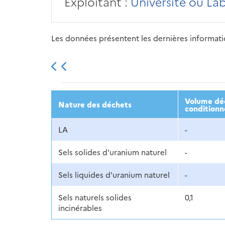
Exploitant :
Université ou La
Les données présentent les dernières information
2013
2014
2015
Volume déc
Nature des déchets
conditionn
LA
-
Sels solides d'uranium naturel
-
Sels liquides d'uranium naturel
-
Sels naturels solides
0,1
incinérables