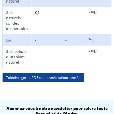
naturel
238
Sels
0,1
-
U
naturels
solides
incinérables
14
LA
-
-
C
238
Sels solides
-
-
U
d'uranium
naturel
Télécharger le PDF de l'année sélectionnée
Abonnez-vous à notre newsletter pour suivre toute
l’actualité de l’Andra.