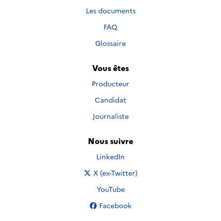
Les documents
FAQ
Glossaire
Vous êtes
Producteur
Candidat
Journaliste
Nous suivre
Nous suivre sur
LinkedIn
Nous suivre sur
X (ex-Twitter)
Nous suivre sur
YouTube
Nous suivre sur
Facebook