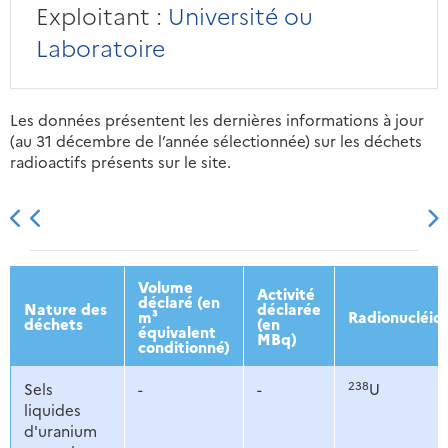
Exploitant :
Université ou
Laboratoire
Les données présentent les dernières informations à jour
(au 31 décembre de l’année sélectionnée) sur les déchets
radioactifs présents sur le site.
2013
2014
2015
2016
Volume
Activité
déclaré (en
Nature des
déclarée
m³
Radionucléid
déchets
(en
équivalent
MBq)
conditionné)
238
Sels
-
-
U
liquides
d'uranium