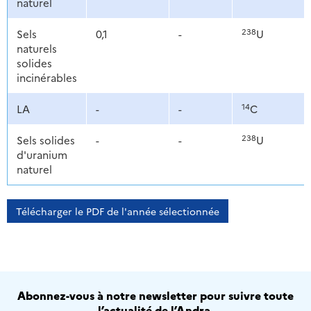
naturel
238
Sels
0,1
-
U
naturels
solides
incinérables
14
LA
-
-
C
238
Sels solides
-
-
U
d'uranium
naturel
Télécharger le PDF de l'année sélectionnée
Abonnez-vous à notre newsletter pour suivre toute
l’actualité de l’Andra.