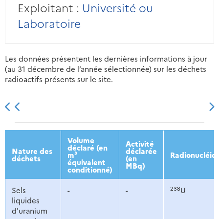
Exploitant :
Université ou
Laboratoire
Les données présentent les dernières informations à jour
(au 31 décembre de l’année sélectionnée) sur les déchets
radioactifs présents sur le site.
2013
2014
2015
2016
Volume
Activité
déclaré (en
Nature des
déclarée
m³
Radionucléid
déchets
(en
équivalent
MBq)
conditionné)
238
Sels
-
-
U
liquides
d'uranium