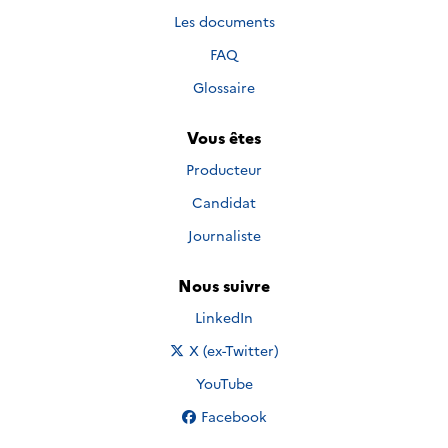
Les documents
FAQ
Glossaire
Vous êtes
Producteur
Candidat
Journaliste
Nous suivre
Nous suivre sur
LinkedIn
Nous suivre sur
X (ex-Twitter)
Nous suivre sur
YouTube
Nous suivre sur
Facebook