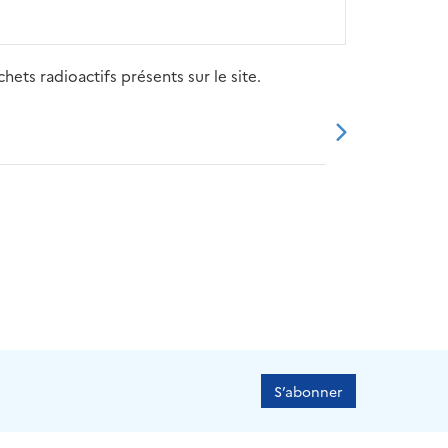
ets radioactifs présents sur le site.
20
2021
2022
2023
2024
S’abonner