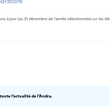
boratoire
s à jour (au 31 décembre de l’année sélectionnée) sur les déch
2016
2017
2018
2019
20
oute l’actualité de l’Andra.