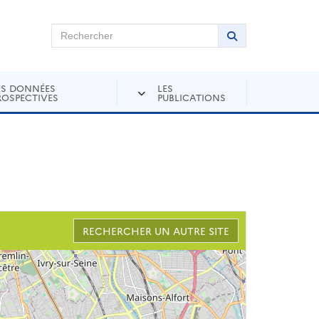
chercher sur Andra Inventaire
Rechercher
Lancer la recher
ES DONNÉES
LES
ROSPECTIVES
PUBLICATIONS
RECHERCHER UN AUTRE SITE