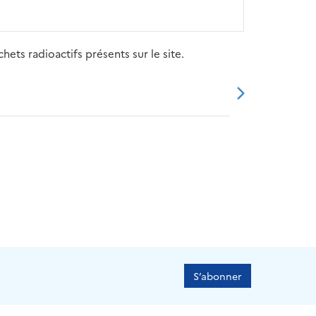
ets radioactifs présents sur le site.
20
2021
2022
2023
2024
S’abonner