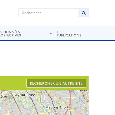
chercher sur Andra Inventaire
Rechercher
Lancer la recher
ES DONNÉES
LES
ROSPECTIVES
PUBLICATIONS
RECHERCHER UN AUTRE SITE