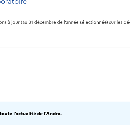
boratoire
s à jour (au 31 décembre de l’année sélectionnée) sur les déch
2016
2017
2018
2019
20
oute l’actualité de l’Andra.