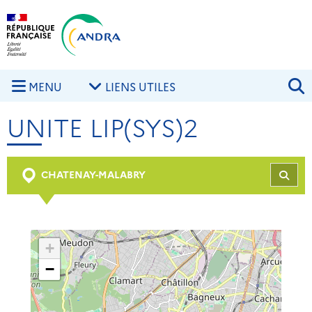
Aller au contenu principal
Skip to navigation
R
MENU
LIENS UTILES
UNITE LIP(SYS)2
CHATENAY-MALABRY
REC
+
−