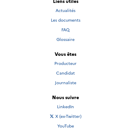
Liens utiles
Actualités
Les documents
FAQ
Glossaire
Vous êtes
Producteur
Candidat
Journaliste
Nous suivre
Nous suivre sur
LinkedIn
Nous suivre sur
X (ex-Twitter)
Nous suivre sur
YouTube