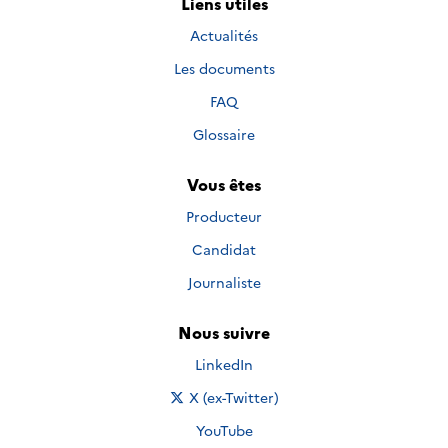
Liens utiles
Actualités
Les documents
FAQ
Glossaire
Vous êtes
Producteur
Candidat
Journaliste
Nous suivre
Nous suivre sur
LinkedIn
Nous suivre sur
X (ex-Twitter)
Nous suivre sur
YouTube