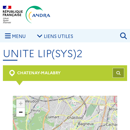
Aller au contenu principal
Skip to navigation
R
MENU
LIENS UTILES
UNITE LIP(SYS)2
CHATENAY-MALABRY
REC
+
−