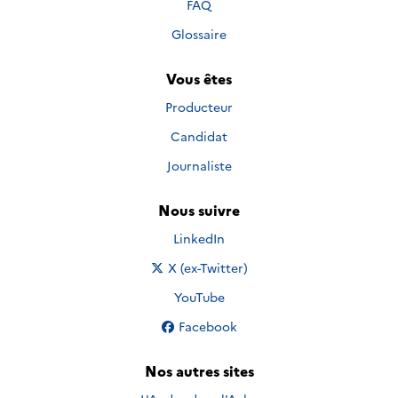
FAQ
Glossaire
Vous êtes
Producteur
Candidat
Journaliste
Nous suivre
Nous suivre sur
LinkedIn
Nous suivre sur
X (ex-Twitter)
Nous suivre sur
YouTube
Nous suivre sur
Facebook
Nos autres sites