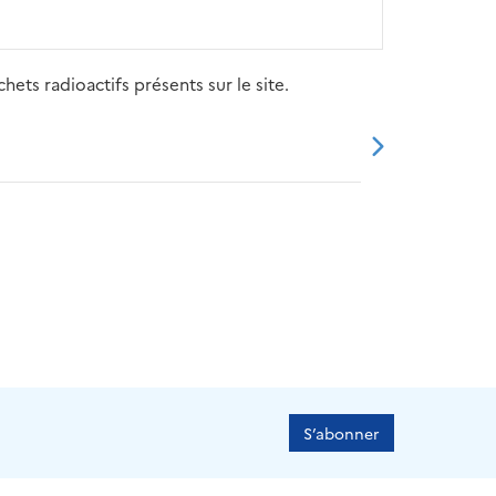
ets radioactifs présents sur le site.
20
2021
2022
2023
2024
S’abonner