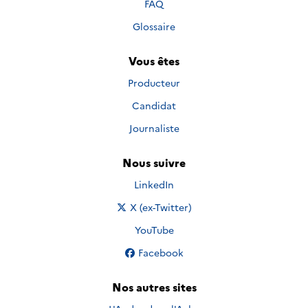
FAQ
Glossaire
Vous êtes
Producteur
Candidat
Journaliste
Nous suivre
Nous suivre sur
LinkedIn
Nous suivre sur
X (ex-Twitter)
Nous suivre sur
YouTube
Nous suivre sur
Facebook
Nos autres sites