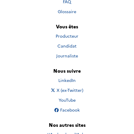
FAQ
Glossaire
Vous êtes
Producteur
Candidat
Journaliste
Nous suivre
Nous suivre sur
LinkedIn
Nous suivre sur
X (ex-Twitter)
Nous suivre sur
YouTube
Nous suivre sur
Facebook
Nos autres sites