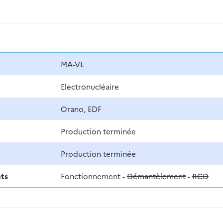
MA-VL
Electronucléaire
Orano, EDF
Production terminée
Production terminée
ets
Fonctionnement -
Démantèlement
-
RCD