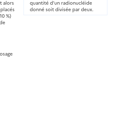
t alors
quantité d’un radionucléide
 placés
donné soit divisée par deux.
 10 %)
 de
posage