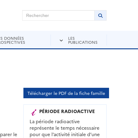
chercher sur Andra Inventaire
Rechercher
Lancer la recher
ES DONNÉES
LES
ROSPECTIVES
PUBLICATIONS
Télécharger le PDF de la fiche famille
PÉRIODE RADIOACTIVE
La période radioactive
représente le temps nécessaire
parer le
pour que l’activité initiale d’une