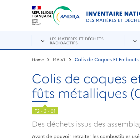
Aller au contenu principal
Skip to navigation
INVENTAIRE NAT
DES MATIÈRES ET DÉCH
LES MATIÈRES ET DÉCHETS
RADIOACTIFS
Colis de Coques Et Embouts 
Home
MA-VL
Colis de coques 
fûts métalliques 
F2 - 3 - 01
Des déchets issus des assembl
Avant de pouvoir retraiter les combustibles usés 