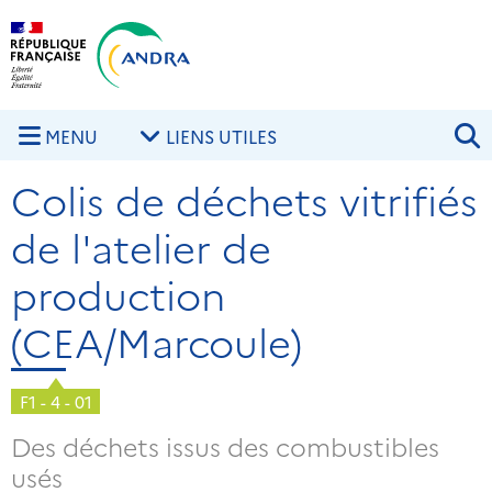
Aller au contenu principal
Skip to navigation
R
MENU
LIENS UTILES
Colis de déchets vitrifiés
de l'atelier de
production
(CEA/Marcoule)
F1 - 4 - 01
Des déchets issus des combustibles
usés