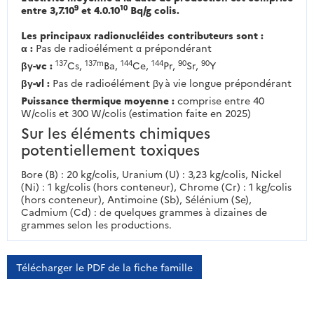
9
10
entre 3,7.10
et 4.0.10
Bq/g colis.
Les principaux radionucléides contributeurs sont :
α :
Pas de radioélément α prépondérant
137
137m
144
144
90
90
βγ-vc :
Cs,
Ba,
Ce,
Pr,
Sr,
Y
βγ-vl :
Pas de radioélément βγ à vie longue prépondérant
Puissance thermique moyenne :
comprise entre 40
W/colis et 300 W/colis (estimation faite en 2025)
Sur les éléments chimiques
potentiellement toxiques
Bore (B) : 20 kg/colis, Uranium (U) : 3,23 kg/colis, Nickel
(Ni) : 1 kg/colis (hors conteneur), Chrome (Cr) : 1 kg/colis
(hors conteneur), Antimoine (Sb), Sélénium (Se),
Cadmium (Cd) : de quelques grammes à dizaines de
grammes selon les productions.
Télécharger le PDF de la fiche famille