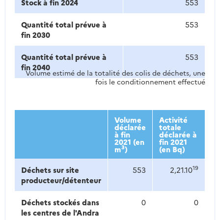
Stock à fin 2024
553
Quantité total prévue à
553
fin 2030
Quantité total prévue à
553
fin 2040
Volume estimé de la totalité des colis de déchets, une
fois le conditionnement effectué
Volume
Activité
déclarée
totale
à fin
déclarée à
2021 (en
fin 2021
3
m
)
(en Bq)
19
Déchets sur site
553
2,21.10
producteur/détenteur
Déchets stockés dans
0
0
les centres de l'Andra