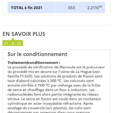
19
TOTAL à fin 2021
553
2,21.10
EN SAVOIR PLUS
F1 - 4 - 01
Sur le conditionnement
Traitement/conditionnement :
Le procédé de vitrification de Marcoule est le précurseur
du procédé mis en œuvre sur l’usine de La Hague (voir
famille F1-3-01). Les solutions de produits de fission sont
tout d’abord calcinées à 500 °C. Les calcinats sont
ensuite vitrifiés à 1100 °C par mélange avec de la fritte
de verre et chauffage dans un four à induction. Les
radionucléides font alors partie intégrante du réseau
vitreux. Le verre en fusion est coulé dans un conteneur
cylindrique en acier inoxydable réfractaire. Après
soudage du couvercle (arc plasma), les colis sont
décontaminés par aspersion d’eau sous pression.