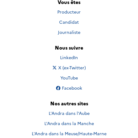
Vous êtes
Producteur
Candidat
Journaliste
Nous suivre
Nous suivre sur
LinkedIn
Nous suivre sur
X (ex-Twitter)
Nous suivre sur
YouTube
Nous suivre sur
Facebook
Nos autres sites
L'Andra dans l'Aube
L'Andra dans la Manche
L'Andra dans la Meuse/Haute-Marne