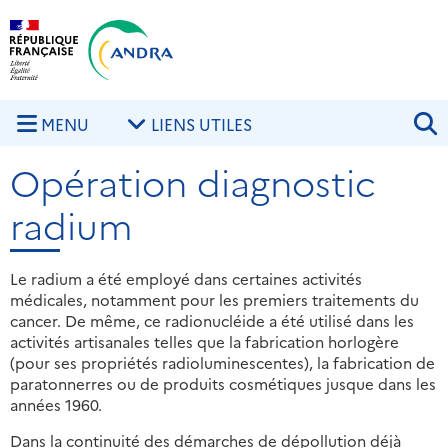
Aller au contenu principal
Skip to navigation
R
MENU
LIENS UTILES
Opération diagnostic
radium
Le radium a été employé dans certaines activités
médicales, notamment pour les premiers traitements du
cancer. De même, ce radionucléide a été utilisé dans les
activités artisanales telles que la fabrication horlogère
(pour ses propriétés radioluminescentes), la fabrication de
paratonnerres ou de produits cosmétiques jusque dans les
années 1960.
Dans la continuité des démarches de dépollution déjà