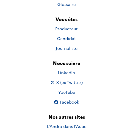
Glossaire
Vous êtes
Producteur
Candidat
Journaliste
Nous suivre
Nous suivre sur
LinkedIn
Nous suivre sur
X (ex-Twitter)
Nous suivre sur
YouTube
Nous suivre sur
Facebook
Nos autres sites
L'Andra dans l'Aube