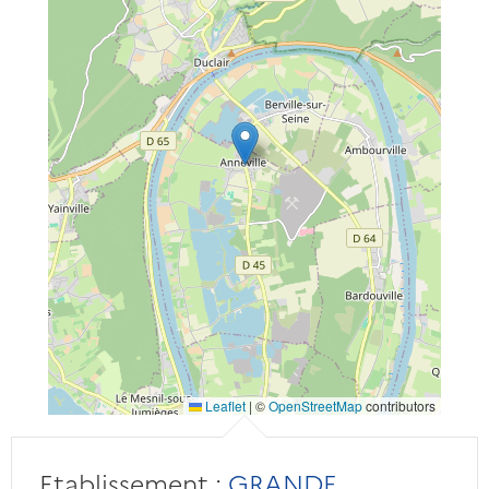
Leaflet
|
©
OpenStreetMap
contributors
Etablissement :
GRANDE