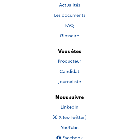
Actualités
Les documents
FAQ
Glossaire
Vous êtes
Producteur
Candidat
Journaliste
Nous suivre
Nous suivre sur
LinkedIn
Nous suivre sur
X (ex-Twitter)
Nous suivre sur
YouTube
Nous suivre sur
Facebook