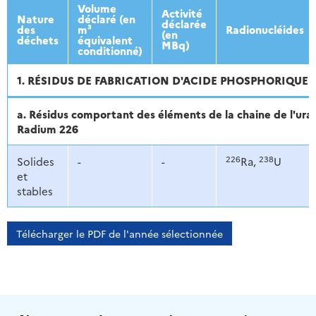
Volume
Activité
Nature
déclaré (en
déclarée
des
m³
Radionucléides
(en
déchets
équivalent
MBq)
conditionné)
1. RÉSIDUS DE FABRICATION D'ACIDE PHOSPHORIQUE
a. Résidus comportant des éléments de la chaine de l'ur
Radium 226
226
238
Solides
-
-
Ra,
U
et
stables
Télécharger le PDF de l'année sélectionnée