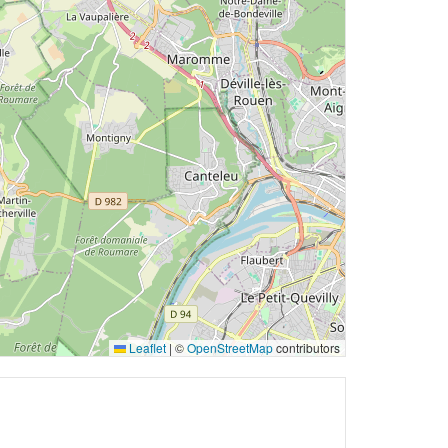
Leaflet
|
©
OpenStreetMap
contributors