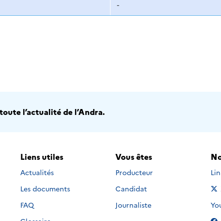
-
oute l’actualité de l’Andra.
Liens utiles
Vous êtes
No
Nou
Actualités
Producteur
Li
Les documents
Candidat
Nou
FAQ
Journaliste
Yo
Glossaire