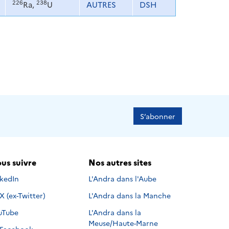
226
238
Ra,
U
AUTRES
DSH
S’abonner
us suivre
Nos autres sites
s suivre sur
nkedIn
L'Andra dans l'Aube
Nous suivre sur
X (ex-Twitter)
L'Andra dans la Manche
s suivre sur
uTube
L'Andra dans la
Meuse/Haute-Marne
Nous suivre sur
Facebook