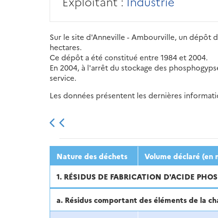
Exploitant :
Industrie
Sur le site d'Anneville - Ambourville, un dépô
hectares.
Ce dépôt a été constitué entre 1984 et 2004.
En 2004, à l'arrêt du stockage des phosphogypses,
service.
Les données présentent les dernières information
2013
2014
2015
Nature des déchets
Volume déclaré (en 
1. RÉSIDUS DE FABRICATION D'ACIDE PH
a. Résidus comportant des éléments de la c