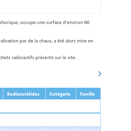
sphorique, occupe une surface d'environ 60
alisation par de la chaux, a été alors mise en
ets radioactifs présents sur le site.
20
2021
2022
2023
2024
Radionucléides
Catégorie
Famille