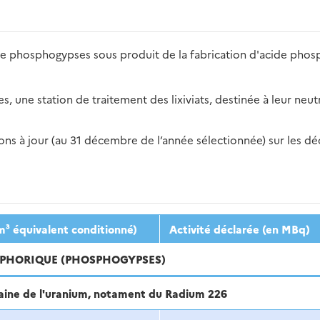
t de phosphogypses sous produit de la fabrication d'acide pho
 une station de traitement des lixiviats, destinée à leur neutr
s à jour (au 31 décembre de l’année sélectionnée) sur les déch
2016
2017
2018
2019
20
m³ équivalent conditionné)
Activité déclarée (en MBq)
OSPHORIQUE (PHOSPHOGYPSES)
haine de l'uranium, notament du Radium 226