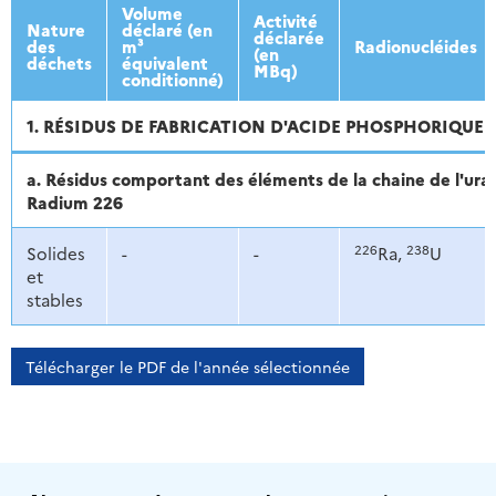
2013
2014
2015
2016
Volume
Activité
Nature
déclaré (en
déclarée
des
m³
Radionucléides
(en
déchets
équivalent
MBq)
conditionné)
1. RÉSIDUS DE FABRICATION D'ACIDE PHOSPHORIQUE
a. Résidus comportant des éléments de la chaine de l'ur
Radium 226
226
238
Solides
-
-
Ra,
U
et
stables
Télécharger le PDF de l'année sélectionnée