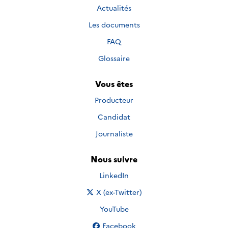
Actualités
Les documents
FAQ
Glossaire
Vous êtes
Producteur
Candidat
Journaliste
Nous suivre
Nous suivre sur
LinkedIn
Nous suivre sur
X (ex-Twitter)
Nous suivre sur
YouTube
Nous suivre sur
Facebook