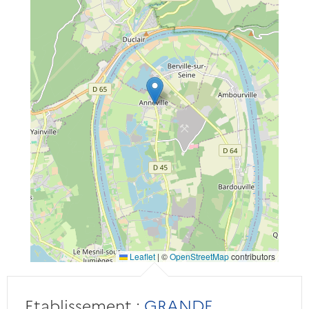
Leaflet
|
©
OpenStreetMap
contributors
Etablissement :
GRANDE