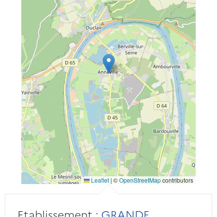
Leaflet
|
©
OpenStreetMap
contributors
Etablissement :
GRANDE