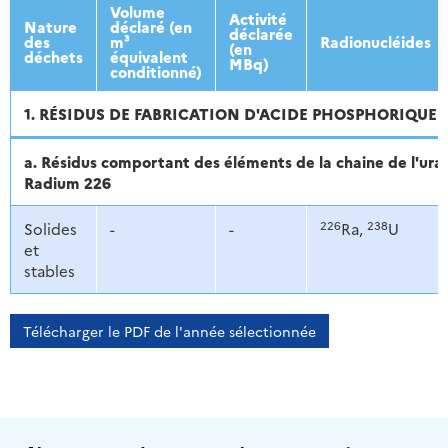
2013
2014
2015
2016
Volume
Activité
Nature
déclaré (en
déclarée
des
m³
Radionucléides
(en
déchets
équivalent
MBq)
conditionné)
1. RÉSIDUS DE FABRICATION D'ACIDE PHOSPHORIQUE
a. Résidus comportant des éléments de la chaine de l'ur
Radium 226
226
238
Solides
-
-
Ra,
U
et
stables
Télécharger le PDF de l'année sélectionnée