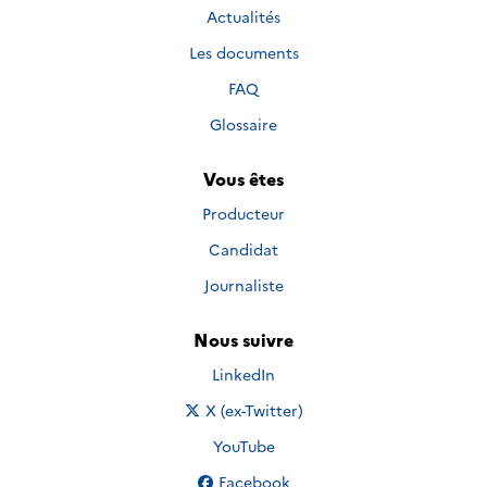
Actualités
Les documents
FAQ
Glossaire
Vous êtes
Producteur
Candidat
Journaliste
Nous suivre
Nous suivre sur
LinkedIn
Nous suivre sur
X (ex-Twitter)
Nous suivre sur
YouTube
Nous suivre sur
Facebook